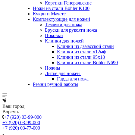
Кортики Генеральские
Ножи из стали Bohler K100
Кукри и Мачете
Комплектующие для ножей
Темляки для ножа
Бруски для рукояти ножа
Поковки
Клинки для ножей
Клинки из дамасской стали
Клинки из стали х12мф
Клинки из стали 95х18
Клинки из стали Bohler N690
Ножны
Литье для ножей
Гарда для ножа
Ремни ручной работы
Ваш город
Ворсма
+7 (920) 03-99-000
+7 (920) 03-99-000
+7 (920) 03-77-000