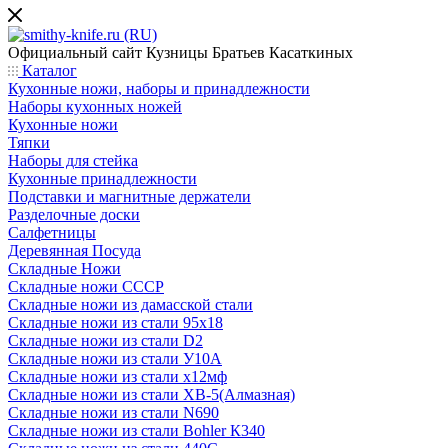
Официальный сайт
Кузницы Братьев Касаткиных
Каталог
Кухонные ножи, наборы и принадлежности
Наборы кухонных ножей
Кухонные ножи
Тяпки
Наборы для стейка
Кухонные принадлежности
Подставки и магнитные держатели
Разделочные доски
Салфетницы
Деревянная Посуда
Складные Ножи
Cкладные ножи СССР
Складные ножи из дамасской стали
Складные ножи из стали 95х18
Складные ножи из стали D2
Складные ножи из стали У10А
Складные ножи из стали х12мф
Складные ножи из стали ХВ-5(Алмазная)
Складные ножи из стали N690
Складные ножи из стали Bohler К340