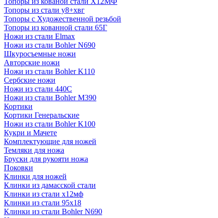
Топоры из кованой стали Х12МФ
Топоры из стали у8+хвг
Топоры с Художественной резьбой
Топоры из кованной стали 65Г
Ножи из стали Elmax
Ножи из стали Bohler N690
Шкуросъемные ножи
Авторские ножи
Ножи из стали Bohler K110
Сербские ножи
Ножи из стали 440С
Ножи из стали Bohler M390
Кортики
Кортики Генеральские
Ножи из стали Bohler K100
Кукри и Мачете
Комплектующие для ножей
Темляки для ножа
Бруски для рукояти ножа
Поковки
Клинки для ножей
Клинки из дамасской стали
Клинки из стали х12мф
Клинки из стали 95х18
Клинки из стали Bohler N690