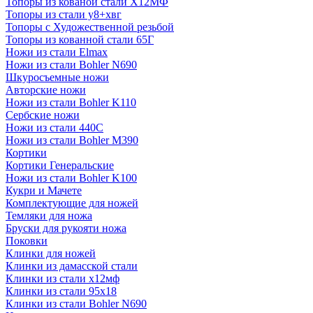
Топоры из кованой стали Х12МФ
Топоры из стали у8+хвг
Топоры с Художественной резьбой
Топоры из кованной стали 65Г
Ножи из стали Elmax
Ножи из стали Bohler N690
Шкуросъемные ножи
Авторские ножи
Ножи из стали Bohler K110
Сербские ножи
Ножи из стали 440С
Ножи из стали Bohler M390
Кортики
Кортики Генеральские
Ножи из стали Bohler K100
Кукри и Мачете
Комплектующие для ножей
Темляки для ножа
Бруски для рукояти ножа
Поковки
Клинки для ножей
Клинки из дамасской стали
Клинки из стали х12мф
Клинки из стали 95х18
Клинки из стали Bohler N690