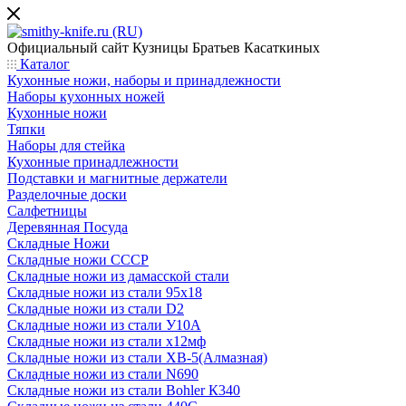
Официальный сайт
Кузницы Братьев Касаткиных
Каталог
Кухонные ножи, наборы и принадлежности
Наборы кухонных ножей
Кухонные ножи
Тяпки
Наборы для стейка
Кухонные принадлежности
Подставки и магнитные держатели
Разделочные доски
Салфетницы
Деревянная Посуда
Складные Ножи
Cкладные ножи СССР
Складные ножи из дамасской стали
Складные ножи из стали 95х18
Складные ножи из стали D2
Складные ножи из стали У10А
Складные ножи из стали х12мф
Складные ножи из стали ХВ-5(Алмазная)
Складные ножи из стали N690
Складные ножи из стали Bohler К340