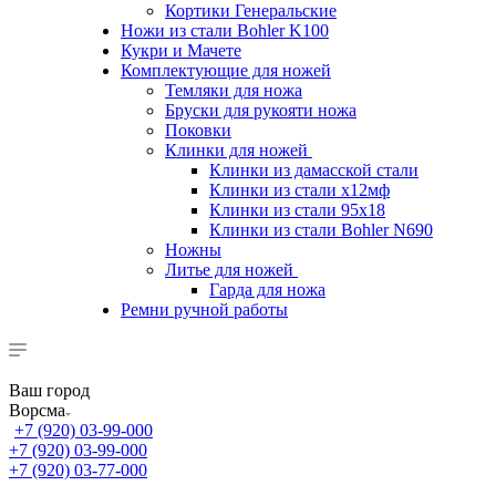
Кортики Генеральские
Ножи из стали Bohler K100
Кукри и Мачете
Комплектующие для ножей
Темляки для ножа
Бруски для рукояти ножа
Поковки
Клинки для ножей
Клинки из дамасской стали
Клинки из стали х12мф
Клинки из стали 95х18
Клинки из стали Bohler N690
Ножны
Литье для ножей
Гарда для ножа
Ремни ручной работы
Ваш город
Ворсма
+7 (920) 03-99-000
+7 (920) 03-99-000
+7 (920) 03-77-000